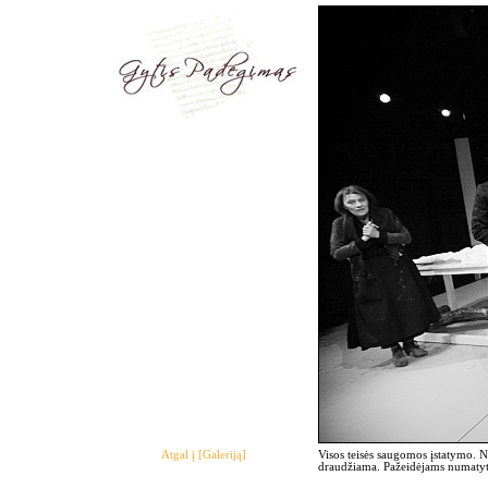
Atgal į [Galeriją]
Visos teisės saugomos įstatymo. 
draudžiama. Pažeidėjams numatyto