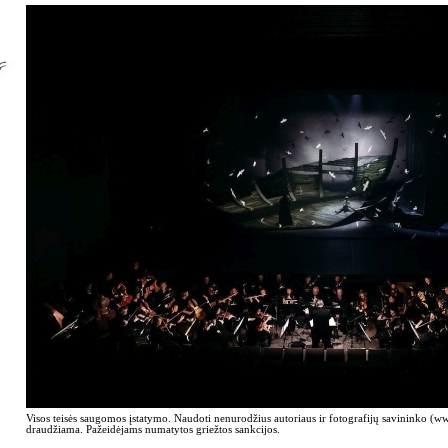
Visos teisės saugomos įstatymo. Naudoti nenurodžius autoriaus ir fotografijų savininko (
draudžiama. Pažeidėjams numatytos griežtos sankcijos.